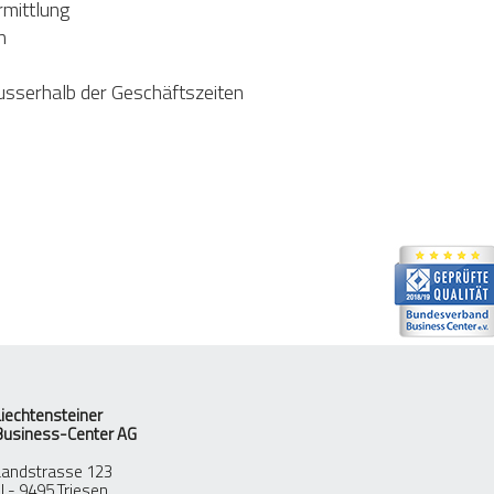
rmittlung
n
ausserhalb der Geschäftszeiten
Liechtensteiner
Business-Center AG
Landstrasse 123
LI - 9495 Triesen