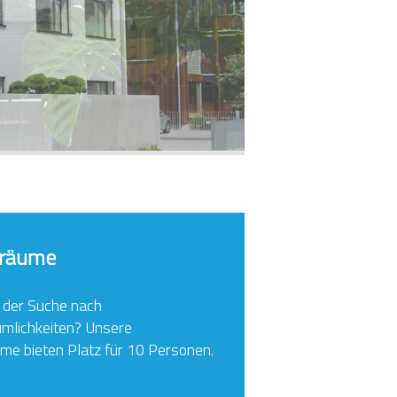
gräume
f der Suche nach
umlichkeiten? Unsere
me bieten Platz für 10 Personen.