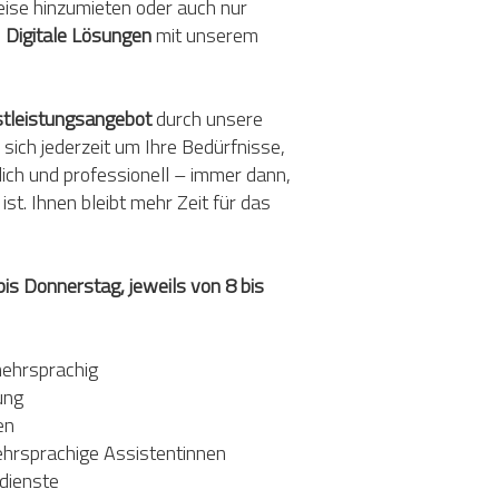
ise hinzumieten oder auch nur
.
Digitale Lösungen
mit unserem
stleistungsangebot
durch unsere
 sich jederzeit um Ihre Bedürfnisse,
ch und professionell ­– immer dann,
st. Ihnen bleibt mehr Zeit für das
s Donnerstag, jeweils von 8 bis
r
mehrsprachig
ung
en
ehrsprachige Assistentinnen
dienste