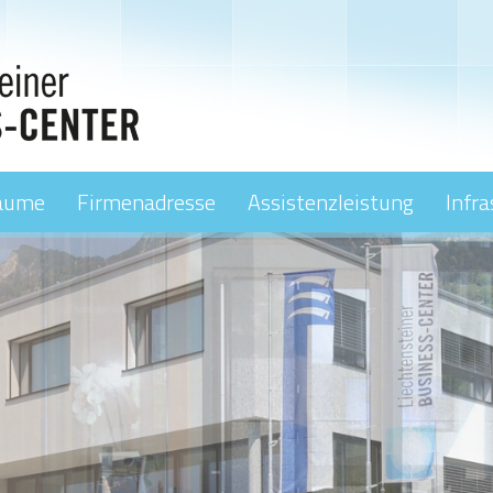
äume
Firmenadresse
Assistenzleistung
Infra