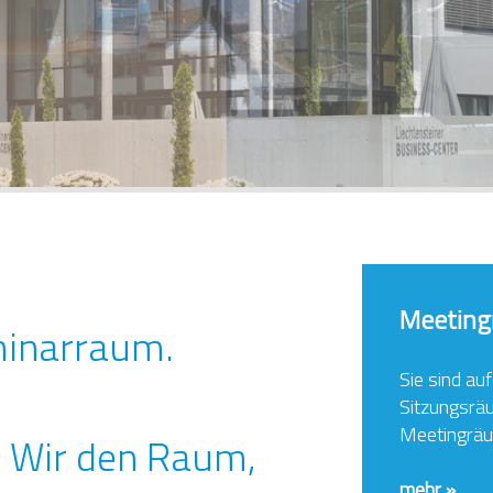
Meetin
minarraum.
Sie sind au
Sitzungsrä
Meetingräu
? Wir den Raum,
mehr »